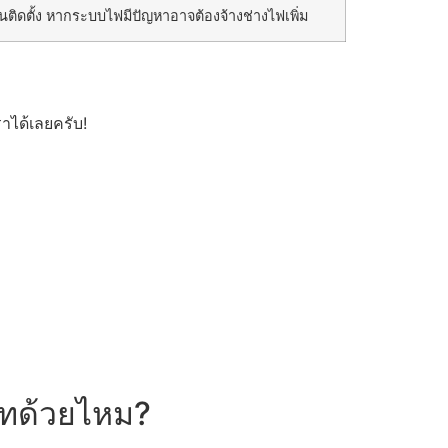
านติดตั้ง หากระบบไฟมีปัญหาอาจต้องจ้างช่างไฟเพิ่ม
าได้เลยครับ!
ษัทด้วยไหม?