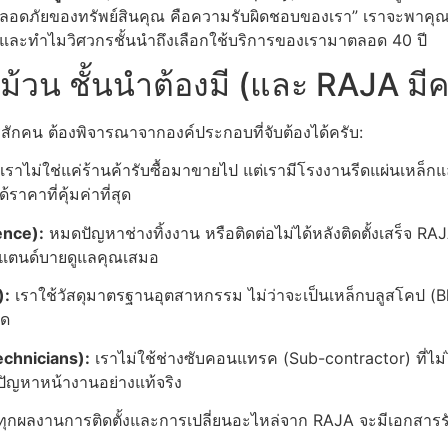
ามปลอดภัยของทรัพย์สินคุณ คือความรับผิดชอบของเรา” เราจะพาค
ร และทำไมวิศวกรชั้นนำถึงเลือกใช้บริการของเรามาตลอด 40 ปี
ูม้วน ชั้นนำต้องมี (และ RAJA มี
ักคน ต้องพิจารณาจากองค์ประกอบที่จับต้องได้ครับ:
เราไม่ใช่แค่ร้านค้ารับซื้อมาขายไป แต่เรามีโรงงานรีดแผ่นเหล
ราคาที่คุ้มค่าที่สุด
ence):
หมดปัญหาช่างทิ้งงาน หรือติดต่อไม่ได้หลังติดตั้งเสร็จ RA
่สแตนด์บายดูแลคุณเสมอ
):
เราใช้วัสดุมาตรฐานอุตสาหกรรม ไม่ว่าจะเป็นเหล็กบลูสโคป (
ุด
echnicians):
เราไม่ใช้ช่างซับคอนแทรค (Sub-contractor) ที่ไ
ัญหาหน้างานอย่างแท้จริง
ุกผลงานการติดตั้งและการเปลี่ยนอะไหล่จาก RAJA จะมีเอกสารรับ