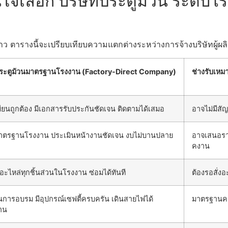
นใจเลือก บริษัทประตูม้วน ระดับโ
ว ตารางนี้จะเปรียบเทียบความแตกต่างระหว่างการจ้างบริษัทผู้ผลิ
ประตูม้วนมาตรฐานโรงงาน (Factory-Direct Company)
ช่างรับเหม
ียนถูกต้อง มีเอกสารรับประกันชัดเจน ติดตามได้เสมอ
อาจไม่มีสั
ตรฐานโรงงาน ประเมินหน้างานชัดเจน งบไม่บานปลาย
อาจเสนอรา
คงาน
อะไหล่ทุกชิ้นส่วนในโรงงาน ซ่อมได้ทันที
ต้องรอสั่งอ
านการอบรม มีอุปกรณ์เซฟตี้ครบครัน เดินสายไฟได้
มาตรฐานคว
าน