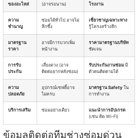
ของอะไหล่
(อาจรอนาน)
โรงงาน
ความ
ซ่อมได้ทั่วไป อาจไม่
เชี่ยวชาญเฉพาะทาง
ชำนาญ
ลึกซึ้ง
รู้โครงสร้างลึก
มาตรฐาน
อาจมีการบวกเพิ่ม
ราคามาตรฐานบริษัท
ราคา
หน้างาน
ชัดเจน
การรับ
เสี่ยงดวง (อาจ
รับประกันงานซ่อม
มี
ประกัน
ติดต่อยากหลังซ่อม)
ตัวตนติดตามได้
ความ
อุปกรณ์เซฟตี้อาจ
มาตรฐาน Safety
ใน
ปลอดภัย
ไม่ครบ
การทำงาน
บริการเสริม
ซ่อมอย่างเดียว
แนะนำการอัปเกรด
(เช่น ติด Wi-Fi)
ข้อมูลติดต่อทีมช่างซ่อมด่วน