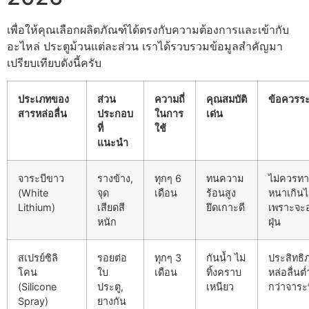
เพื่อให้คุณเลือกผลิตภัณฑ์ได้ตรงกับความต้องการและเข้ากับ
อะไหล่ ประตูม้วนแต่ละส่วน เราได้รวบรวมข้อมูลสำคัญมา
เปรียบเทียบดังนี้ครับ
ประเภทของ
ส่วน
ความถี่
คุณสมบัติ
ข้อควรระ
สารหล่อลื่น
ประกอบ
ในการ
เด่น
ที่
ใช้
แนะนำ
จาระบีขาว
รางข้าง,
ทุกๆ 6
ทนความ
ไม่ควรทา
(White
จุด
เดือน
ร้อนสูง
หนาเกิน
Lithium)
เสียดสี
ยึดเกาะดี
เพราะจะ
หนัก
ฝุ่น
สเปรย์ซิลิ
รอยต่อ
ทุกๆ 3
กันน้ำ ไม่
ประสิทธิ
โคน
ใบ
เดือน
ทิ้งคราบ
หล่อลื่นต่
(Silicone
ประตู,
เหนียว
กว่าจาระ
Spray)
ยางกัน