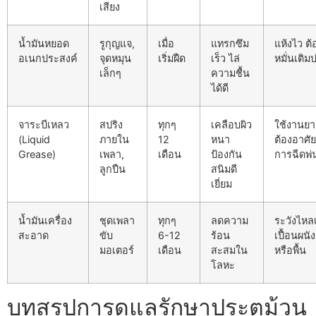
เสียง
น้ำมันหยอด
รูกุญแจ,
เมื่อ
แทรกซึม
แห้งไว ต้
อเนกประสงค์
จุดหมุน
เริ่มฝืด
เร็ว ไล่
หมั่นเติม
เล็กๆ
ความชื้น
ได้ดี
จาระบีเหลว
สปริง
ทุกๆ
เคลือบผิว
ใช้งานย
(Liquid
ภายใน
12
หนา
ต้องอาศัย
Grease)
เพลา,
เดือน
ป้องกัน
การฉีดพ่
ลูกปืน
สนิมดี
เยี่ยม
น้ำมันเครื่อง
ชุดเพลา
ทุกๆ
ลดความ
ระวังไหลเ
สะอาด
ขับ
6-12
ร้อน
เปื้อนผนัง
มอเตอร์
เดือน
สะสมใน
หรือพื้น
โลหะ
บทสรุปการดูแลรักษาประตูม้วน