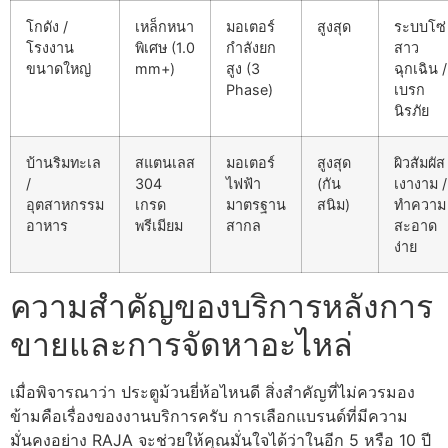
โกดัง /
เหล็กหนา
มอเตอร์
สูงสุด
ระบบโซ่
โรงงาน
พิเศษ (1.0
กำลังยก
สาว
ขนาดใหญ่
mm+)
สูง (3
ฉุกเฉิน /
Phase)
เบรก
นิรภัย
บ้านริมทะเล
สแตนเลส
มอเตอร์
สูงสุด
ผิวสัมผัส
/
304
ไฟฟ้า
(กัน
เงางาม /
อุตสาหกรรม
เกรด
มาตรฐาน
สนิม)
ทำความ
อาหาร
พรีเมียม
สากล
สะอาด
ง่าย
ความสำคัญของบริการหลังการ
ขายและการจัดหาอะไหล่
เมื่อพิจารณาว่า ประตูม้วนยี่ห้อไหนดี สิ่งสำคัญที่ไม่ควรมอง
ข้ามคือเรื่องของงานบริการครับ การเลือกแบรนด์ที่มีความ
มั่นคงอย่าง RAJA จะช่วยให้คุณมั่นใจได้ว่าในอีก 5 หรือ 10 ปี