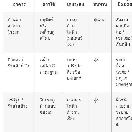
อาคาร
ควรใช้
เหมาะสม
ทนทาน
ปี 202
บ้านพัก
อลูซิงค์
ประตู
สูงมาก
สั่งงาน
อาศัย /
หรือ
ม้วน
ผ่านมือ
โรงรถ
เหล็กบลู
ไฟฟ้า
ถือ /
สโคป
(มอเตอร์
เซนเซอร
DC)
กันหนีบ
ตึกแถว /
เหล็ก
ระบบ
สูง
ระบบ
ร้านค้าทั่วไป
เคลือบสี
สปริงมือ
ล็อค
มาตรฐาน
ดึง หรือ
นิรภัย /
มอเตอร์
กุญแจ
มาตรฐา
โชว์รูม /
ใบประตู
มอเตอร์
สูง
ดีไซน์
ร้านในห้าง
ม้วนแบบ
ไฟฟ้า
สวยงาม 
ช่องลม
ทำงาน
ระบาย
เงียบ
อากาศได
ดี