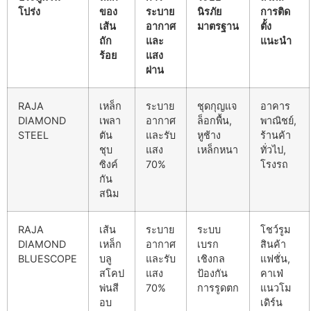
โปร่ง
ของ
ระบาย
นิรภัย
การติด
เส้น
อากาศ
มาตรฐาน
ตั้ง
ถัก
และ
แนะนำ
ร้อย
แสง
ผ่าน
RAJA
เหล็ก
ระบาย
ชุดกุญแจ
อาคาร
DIAMOND
เพลา
อากาศ
ล็อกพื้น,
พาณิชย์,
STEEL
ตัน
และรับ
หูช้าง
ร้านค้า
ชุบ
แสง
เหล็กหนา
ทั่วไป,
ซิงค์
70%
โรงรถ
กัน
สนิม
RAJA
เส้น
ระบาย
ระบบ
โชว์รูม
DIAMOND
เหล็ก
อากาศ
เบรก
สินค้า
BLUESCOPE
บลู
และรับ
เชิงกล
แฟชั่น,
สโคป
แสง
ป้องกัน
คาเฟ่
พ่นสี
70%
การรูดตก
แนวโม
อบ
เดิร์น