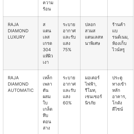
ความ
ร้อน
RAJA
ส
ระบาย
ปลอก
ร้านค้า
DIAMOND
แตน
อากาศ
สวมส
แบ
LUXURY
เลส
และรับ
แตนเลสห
รนด์เนม,
เกรด
แสง
นาพิเศษ
ห้องเก็บ
304
75%
ไวน์หรู
แท้ผิว
เงา
RAJA
เหล็ก
ระบาย
มอเตอร์
ประตู
DIAMOND
เพลา
อากาศ
ไฟฟ้า,
ทางเข้า
AUTOMATIC
ตัน
และรับ
รีโมท,
หลัก
ผสม
แสง
เซนเซอร์
อาคาร,
ใบ
60%
นิรภัย
โกดัง
เกล็ด
ดีไซน์
ทึบ
ตอน
ล่าง