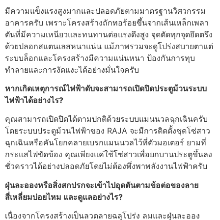
มีความแข็งแรงสูงมากและปลอดภัยตามมาตรฐานวิศวกรรม
อาคารครับ เพราะโครงสร้างถักทอร้อยขึ้นจากเส้นเหล็กเพลา
ตันที่มีความเหนียวและทนทานต่อแรงดึงสูง จุดตัดทุกจุดยึดตรึง
ด้วยปลอกสแตนเลสหนาแน่น แม้ภาพรวมจะดูโปร่งสบายตาแต่
ระบบล็อกและโครงสร้างมีความแน่นหนา ป้องกันการทุบ
ทำลายและการงัดแงะได้อย่างมั่นใจครับ
หากเกิดเหตุการณ์ไฟฟ้าดับจะสามารถเปิดปิดประตูม้วนระบบ
ไฟฟ้าได้อย่างไร?
คุณสามารถเปิดปิดได้ตามปกติด้วยระบบแมนนวลฉุกเฉินครับ
โดยระบบประตูม้วนไฟฟ้าของ RAJA จะมีการติดตั้งชุดโซ่สาว
ฉุกเฉินหรือคันโยกคลายเบรกแมนนวลไว้ที่ตัวมอเตอร์ ยามที่
กระแสไฟขัดข้อง คุณเพียงแค่ใช้โซ่สาวเพื่อยกบานประตูขึ้นลง
ชั่วคราวได้อย่างปลอดภัยโดยไม่ต้องพึ่งพาพลังงานไฟฟ้าครับ
ฝุ่นละอองหรือสิ่งสกปรกจะเข้าไปอุดตันตามข้อต่อของลาย
สี่เหลี่ยมบ่อยไหม และดูแลอย่างไร?
เนื่องจากโครงสร้างเป็นลวดลายฉลุโปร่ง ลมและฝุ่นละออง