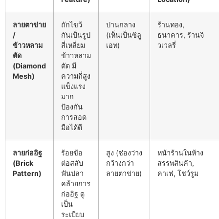
ลายตาข่าย
ถักไขว้
ปานกลาง
ร้านทอง,
/
กันเป็นรูป
(เห็นเป็นซิลู
ธนาคาร, ร้านจิ
ข้าวหลาม
สี่เหลี่ยม
เอท)
วเวลรี่
ตัด
ข้าวหลาม
(Diamond
ตัด มี
Mesh)
ความถี่สูง
แข็งแรง
มาก
ป้องกัน
การสอด
มือได้ดี
ลายก่ออิฐ
ร้อยข้อ
สูง (ช่องว่าง
หน้าร้านในห้าง
(Brick
ต่อสลับ
กว้างกว่า
สรรพสินค้า,
Pattern)
ฟันปลา
ลายตาข่าย)
คาเฟ่, โชว์รูม
คล้ายการ
ก่ออิฐ ดู
เป็น
ระเบียบ