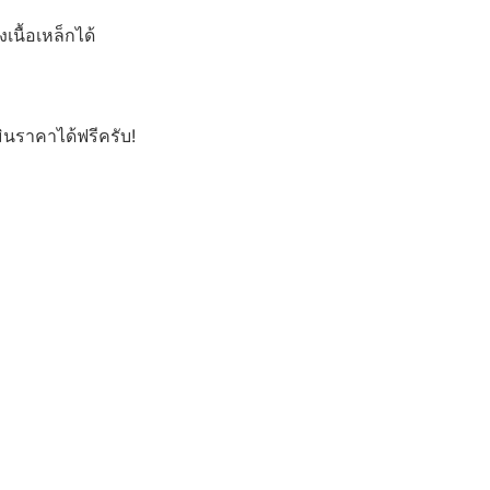
นื้อเหล็กได้
มินราคาได้ฟรีครับ!