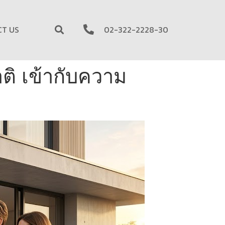
CT US
02-322-2228-30
ิ เข้ากับความ