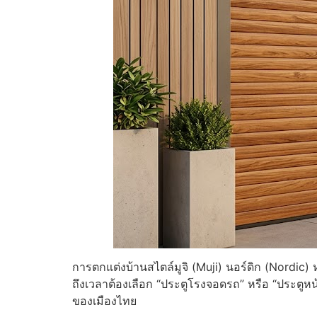
การตกแต่งบ้านสไตล์มูจิ (Muji) นอร์ดิก (Nordic) ห
ถึงเวลาต้องเลือก “ประตูโรงจอดรถ” หรือ “ประตูห
ของเมืองไทย