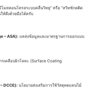
รีโมทคอนโทรลระบบคลื่นวิทยุ” หรือ “สวิทช์กดติด
ห้ดึงด้วยมือได้ครับ
ge – ASA):
แหล่งข้อมูลและมาตรฐานการออกแบบ
ารเคลือบผิวโลหะ (Surface Coating
 – DCCE):
นโยบายส่งเสริมการใช้วัสดุทดแทนไม้