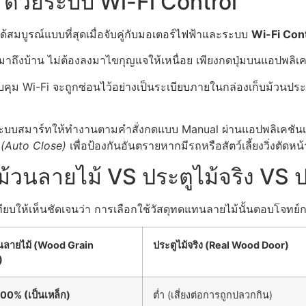
ท ด้วยระบบ Wi-Fi Control
้สมบูรณ์แบบที่สุดเมื่อจับคู่กับมอเตอร์ไฟฟ้าและระบบ
Wi-Fi Con
าถึงบ้าน ไม่ต้องลงมาไขกุญแจให้เหนื่อย เพียงกดปุ่มบนแอปพลิเคช
ุม Wi-Fi จะถูกซ่อนไว้อย่างเป็นระเบียบภายในกล่องเก็บม้วนประ
บสมาร์ทให้ทำงานตามคำสั่งกดแบบ Manual ผ่านแอปพลิเคชันเท
ิ (Auto Close)
เพื่อป้องกันอันตรายหากมีรถหรือสัตว์เลี้ยงวิ่งตัดหน
้วนลายไม้ VS ประตูไม้จริง VS ปร
ียบเทียบให้เห็นชัดเจนว่า การเลือกใช้วัสดุทดแทนลายไม้นั้นตอบโจท
วนลายไม้ (Wood Grain
ประตูไม้จริง (Real Wood Door)
)
00% (เป็นเหล็ก)
ต่ำ (เสี่ยงต่อการถูกปลวกกิน)