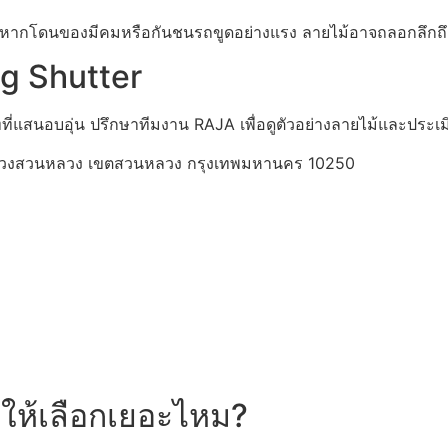
่หากโดนของมีคมหรือกันชนรถขูดอย่างแรง ลายไม้อาจถลอกลึกถึงเ
ng Shutter
์ทที่แสนอบอุ่น ปรึกษาทีมงาน RAJA เพื่อดูตัวอย่างลายไม้และประเ
ขวงสวนหลวง เขตสวนหลวง กรุงเทพมหานคร 10250
ยให้เลือกเยอะไหม?