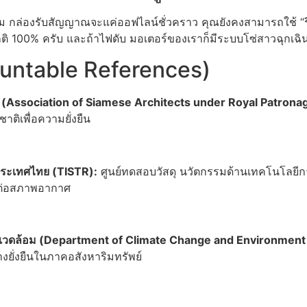
ือล่ม กล่องรับสัญญาณจะแค่ออฟไลน์ชั่วคราว คุณยังคงสามารถใช้ “
กติ 100% ครับ และถ้าไฟดับ มอเตอร์ของเราก็มีระบบโซ่สาวฉุกเฉินใ
countable References)
(Association of Siamese Architects under Royal Patrona
ติเพื่อความยั่งยืน
ประเทศไทย (TISTR):
ศูนย์ทดสอบวัสดุ นวัตกรรมด้านเทคโนโลยีก
ต่อสภาพอากาศ
งแวดล้อม (Department of Climate Change and Environment
งยั่งยืนในภาคอสังหาริมทรัพย์