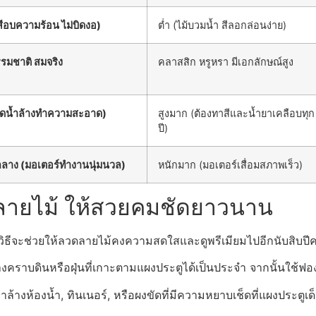
สีอบความร้อน ไม่บิดงอ)
ต่ำ (ไม้บวมน้ำ สีลอกล่อนง่าย)
รรมชาติ สมจริง
คลาสสิก หรูหรา มีเอกลักษณ์สูง
ฉีดน้ำล้างทำความสะอาด)
สูงมาก (ต้องทาสีและน้ำยาเคลือบทุก
ปี)
ลาง (มอเตอร์ทำงานนุ่มนวล)
หนักมาก (มอเตอร์เสื่อมสภาพเร็ว)
นลายไม้ ให้สวยคมชัดยาวนาน
วิธีจะช่วยให้ลวดลายไม้คงความสดใสและดูพรีเมียมไปอีกนับสิบปีค
คราบดินหรือฝุ่นที่เกาะตามแผงประตูได้เป็นประจำ จากนั้นใช้ฟอง
าล้างห้องน้ำ, ทินเนอร์, หรือผงขัดที่มีความหยาบเช็ดที่แผงประตู