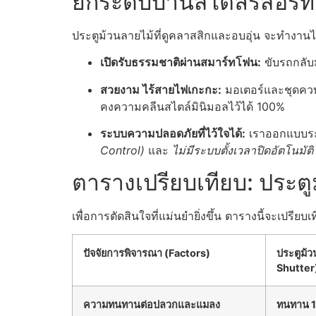
ยกระดับบ้านสไตล์รีสอร์
ประตูม้วนลายไม้ที่ดูคลาสสิกและอบอุ่น จะทำงานได
เปิดรับธรรมชาติผ่านสมาร์ทโฟน:
ขับรถกลับม
สวยงาม ไร้สายไฟเกะกะ:
มอเตอร์และชุดควบค
คงความคลีนสไตล์มินิมอลไว้ได้ 100%
ระบบความปลอดภัยที่ไว้ใจได้:
เราออกแบบระบ
Control)
และ
ไม่มีระบบตั้งเวลาปิดอัตโนมัต
ตารางเปรียบเทียบ: ประตูม
เพื่อการตัดสินใจที่แม่นยำยิ่งขึ้น ตารางนี้จะเปร
ปัจจัยการพิจารณา (Factors)
ประตูม้
Shutter
ความทนทานต่อปลวกและแมลง
ทนทาน 1