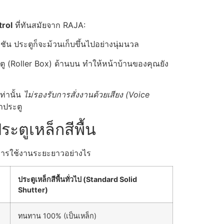
trol
ที่ทันสมัยจาก RAJA:
ัน ประตูก็จะม้วนเก็บขึ้นไปอย่างนุ่มนวล
ตู (Roller Box) ด้านบน ทำให้หน้าบ้านของคุณยัง
่านั้น
ไม่รองรับการสั่งงานด้วยเสียง (Voice
้าประตู
ะตูเหล็กสีพื้น
ย์การใช้งานระยะยาวอย่างไร
ประตูเหล็กสีพื้นทั่วไป (Standard Solid
Shutter)
ทนทาน 100% (เป็นเหล็ก)