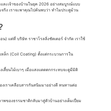
กและเจ้าของบ้านในยุค 2026 อย่างสมบูรณ์แบบ
มจริง เราจะพาคุณไปค้นพบว่า ทำไมประตูม้วน
?
 แต่ที่ บริษัท ราชาโรลลิ่งชัตเตอร์ จำกัด เราใช้
หล็ก (Coil Coating) ตั้งแต่กระบวนการใน
องเสี้ยนไม้เบาๆ เมื่อแสงแดดตกกระทบจะดูมีมิติ
็กของเราเคลือบสารกันสนิมมาอย่างดี ทนทานต่อ
าพของธรรมชาติกลับมาสู่ตัวบ้านอย่างเต็มเปี่ยม