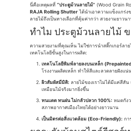
นี่คือเหตุผลที่
“ประตูม้วนลายไม้”
(Wood Grain Rol
RAJA Rolling Shutter
ได้นำเอาความแข็งแกร่งข
ลายไม้ถึงเป็นทางเลือกที่คุ้มค่ากว่า สวยงามยาวน
ทำไม ประตูม้วนลายไม้ 
ความสวยงามที่คุณเห็น ไม่ใช่การนำสติ๊กเกอร์ลายไม
เทคโนโลยีขั้นสูงในการผลิต:
เทคโนโลยีพิมพ์ลายลงบนเหล็ก (Prepainte
โรงงานผลิตเหล็ก ทำให้สีและลวดลายฝังแน่นเป
ผิวสัมผัสมีมิติ:
ลายไม้ของเราไม่ได้มีแค่สีสัน 
เหมือนไม้จริงมากยิ่งขึ้น
ทนแดด ทนฝน ไม่กลัวปลวก 100%:
หมดกังวล
สภาพอากาศเมืองไทยได้อย่างยาวนาน
เป็นมิตรต่อสิ่งแวดล้อม (Eco-Friendly):
การ