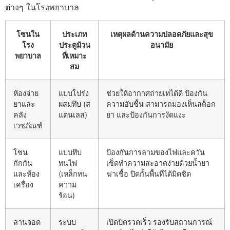
ต่างๆ ในโรงพยาบาล
โซนใน
ประเภท
เหตุผลด้านความปลอดภัยและสุข
โรง
ประตูม้วน
อนามัย
พยาบาล
ที่เหมาะ
สม
ห้องจ่าย
แบบโปร่ง
ช่วยให้อากาศถ่ายเทได้ดี ป้องกัน
ยาและ
ผสมทึบ (ส
ความอับชื้น สามารถมองเห็นสต็อก
คลัง
แตนเลส)
ยา และป้องกันการงัดแงะ
เวชภัณฑ์
โซน
แบบทึบ
ป้องกันการลามของไฟและควัน
กักกัน
ทนไฟ
เช็ดทำความสะอาดง่ายด้วยน้ำยา
และห้อง
(เหล็กทน
ฆ่าเชื้อ ปิดกั้นพื้นที่ได้มิดชิด
เครื่อง
ความ
ร้อน)
ลานจอด
ระบบ
เปิดปิดรวดเร็ว รองรับสถานการณ์