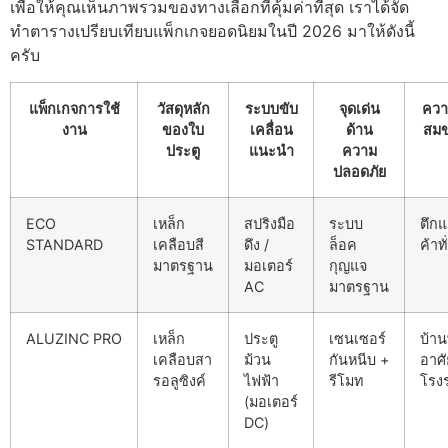
เพื่อให้คุณเห็นภาพรวมของทางเลือกที่คุ้มค่าที่สุด เราได้จัด
ทำตารางเปรียบเทียบแพ็กเกจยอดนิยมในปี 2026 มาให้ดังนี้
ครับ
แพ็กเกจการใช้
วัสดุหลัก
ระบบขับ
จุดเด่น
ควา
งาน
ของใบ
เคลื่อน
ด้าน
สมขอ
ประตู
แนะนำ
ความ
ปลอดภัย
ECO
เหล็ก
สปริงมือ
ระบบ
ตึกแ
STANDARD
เคลือบสี
ดึง /
ล็อค
ค้าท
มาตรฐาน
มอเตอร์
กุญแจ
AC
มาตรฐาน
ALUZINC PRO
เหล็ก
ประตู
เซนเซอร์
บ้าน
เคลือบสา
ม้วน
กันหนีบ +
อาศั
รอลูซิงค์
ไฟฟ้า
รีโมท
โรง
(มอเตอร์
DC)