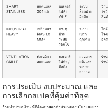
SMART
สแตนเลส
มอเตอร์
ระบบ
บ้าน
STAINLESS
304 แท้
ไฟฟ้า
ล็อคผ่าน
โชว์
Wi-Fi
มือถือ
สินค
INDUSTRIAL
เหล็กหนา
ประตู
ระบบ
โกดั
HEAVY
พิเศษ 1.0
ม้วน
เบรก
โรง
MM+
ระบบ
ฉุกเฉิน
อุต
รอกโซ่
VENTILATION
ท่อเหล็ก /
มอเตอร์
ลวดลาย
ร้าน
GRILLE
สแตนเลส
ไฟฟ้า /
แข็งแรง
ร้าน
มือดึง
ระบาย
อากาศ
การประเมิน งบประมาณ และ
การเลือกสเปคที่คุ้มค่าที่สุด
ร้านทําประตูม้วน ที่ดีต้องช่วยลูกค้าประหยัดงบในระยะยาว